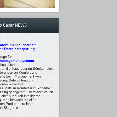
ro Casar NEWS
fort, mehr Sicherheit,
r Energieeinsparung
:
rage für
managementsysteme
tinuierlich.
nfamilienhaus oder im Bürokomplex:
derungen an Komfort und
reite beim Management von
erung, Beleuchtung und
ntrolle wächst.
es Maß an Komfort und Sicherheit
hzeitig geringerem Energieverbrauch
aber nur durch intelligente
 und überwachung aller
ten Produkte erreichen.
en Sie gerne.