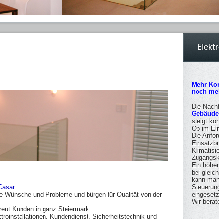
Elekt
Mehr Kom
noch meh
Die Nachf
Gebäude
steigt kon
Ob im Ei
Die Anfor
Einsatzb
Klimatisi
Zugangsko
Ein höher
bei gleic
kann man 
Casar
.
Steuerung
elle Wünsche und Probleme und bürgen für Qualität von der
eingesetz
Wir berat
treut Kunden in ganz Steiermark.
roinstallationen, Kundendienst, Sicherheitstechnik und